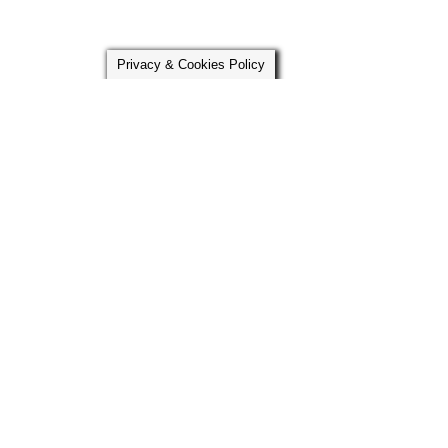
Privacy & Cookies Policy
11.04.25
ความเชื่อวันสงกรานต์ วัฒนธรรม ความศรัทธา
และการเริ่มต้นใหม่ของคนไทย
อ่านต่อ