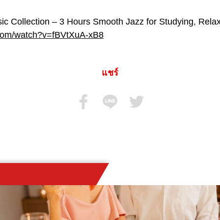
ic Collection – 3 Hours Smooth Jazz for Studying, Rela
.com/watch?v=fBVtXuA-xB8
แชร์