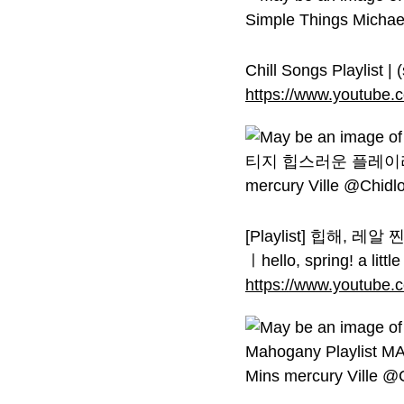
Chill Songs Playlist | 
https://www.youtub
[Playlist] 힙해
ㅣhello, spring! a littl
https://www.youtube