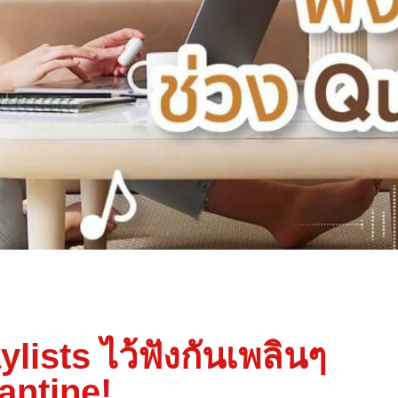
lists ไว้ฟังกันเพลินๆ
antine!