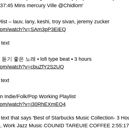
ylist – lauv, lany, keshi, troy sivan, jeremy zucker
e.com/watch?v=SAm3pP3EiEQ
듣기 좋은 노래 • lofi type beat • 3 hours
.com/watch?v=cbuZfY2S2UQ
An Indie/Folk/Pop Working Playlist
e.com/watch?v=j30RhEXmEQ4