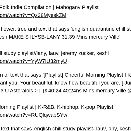
olk Indie Compilation | Mahogany Playlist
e.com/watch?v=Qz38MyeskZM
l study playlist//lany, lauv, jeremy zucker, keshi
e.com/watch?v=YyW7IU32myU
 Morning Playlist | K-R&B, K-hiphop, K-pop Playlist
e.com/watch?v=RUQlqwapSYw