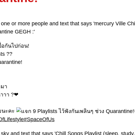
บื่อกันไปก่อน!
sts ??
uarantine!
หามา
น้าาา ?❤
ลยนะคะ
fLifestyle
#SpaceOfUs