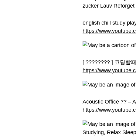
english chill study pla
https://www.youtub
[ ???????? ] 코딩할때 
https://www.youtube
Acoustic Office ??️ – 
https://www.youtub