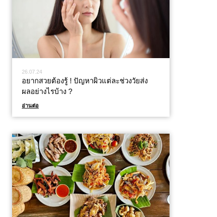
26.07.24
อยากสวยต้องรู้ ! ปัญหาผิวแต่ละช่วงวัยส่ง
ผลอย่างไรบ้าง ?
อ่านต่อ