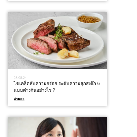
28.08.24
ไขเคล็ดลับความอร่อย ระดับความสุกสเต๊ก 6
แบบต่างกันอย่างไร ?
อ่านต่อ