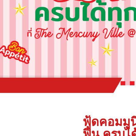
ฟู้ดคอมมูน
ฟิน ครบได