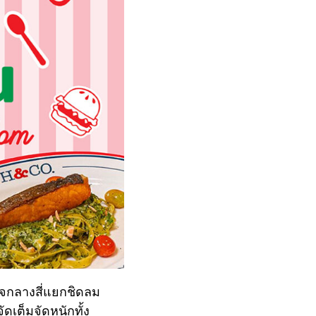
าใจกลางสี่แยกชิดลม
เต็มจัดหนักทั้ง