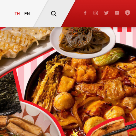
TH
EN