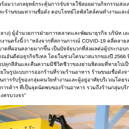
ร้อมวางกลยุทธ์กระตุ้นการจับจ่ายใช้สอยผ่านกิจกรรมส่งเ
ละร้านขนมหวานชื่อดัง ตอบโจทย์ไลฟ์สไตล์คนทำงานและผู้
กลาง) ผู้อำนวยการฝ่ายการตลาดและพัฒนาธุรกิจ บริษัท เอสซี
ดงานครั้งนี้ว่า “หลังจากที่สถานการณ์ COVID-19 คลี่คลาย
ดที่ผ่อนคลายมากขึ้น เป็นปัจจัยบวกที่ส่งผลต่อผู้ประกอบ
ณอันดีต่อธุรกิจรีเทล โดยในช่วงไตรมาสแรกของปี 2566 นี้
อปลุกสีสันและคืนความมีชีวิตชีวาของย่านชิดลมที่หายไปเป
ยในรูปแบบการออกร้านที่รวมร้านอาหาร ร้านขนมชื่อดังจากท
ะตุ้นการรับรู้ของกลุ่มคนวัยทำงานและผู้อยู่อาศัยบริเวณโดย
รค้าฯ ที่เป็นจุดนัดพบของร้านอาหาร รวมถึงร้านกลุ่มบริก
่างครบวงจร”