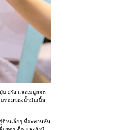
่ปุ่น ฝรั่ง และเมนูยอด
ามหอมของน้ำมันเนื้อ
่ร้านเล็กๆ ที่สะพานหัน
ิ้มสูตรเด็ด และยังมี