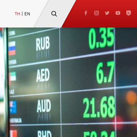
TH
EN