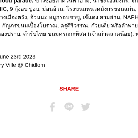
 food parade:
ข้าวซอยลำดวนฟ้าฮ่าม, น้ำชงโอ่งมังกร, จกโ
9 กุ้งอบ ปูอบ, ม่อนอ้วน, โรงขนมหนวดมังกรขอนแก่น,
ย่างเมืองตรัง, อ้วนนะ หมูกรอบชาชู, เจ๊แดง สามย่าน, NAP
กัญภรขนมเบื้องโบราณ, ครูศิริวรรณ, ก๋วยเตี๋ยวเรือลำพาย
กกองปราบ, ตำรับไทย ขนมครกกะทิสด (เจ้าเก่าตลาดน้อย), ทอ
June 23rd 2023
ury Ville @ Chidlom
SHARE