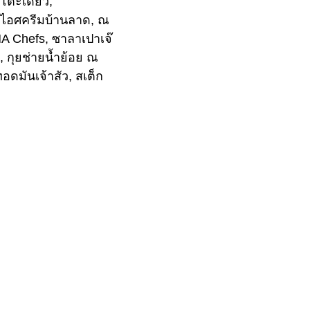
ต๊ะเดียว,
 ไอศครีมบ้านลาด, ณ
HA Chefs, ซาลาเปาเจ๊
, กุยช่ายน้ำย้อย ณ
ดมันเจ้าสัว, สเต็ก