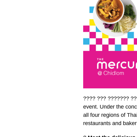
???? ??? ??????? ???
event. Under the conce
all four regions of Th
restaurants and bakerie