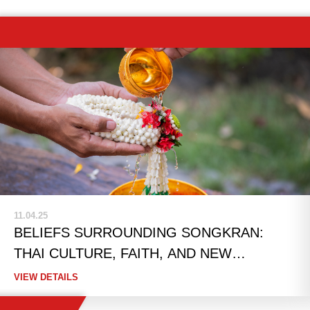
11.04.25
BELIEFS SURROUNDING SONGKRAN:
THAI CULTURE, FAITH, AND NEW
BEGINNINGS
VIEW DETAILS