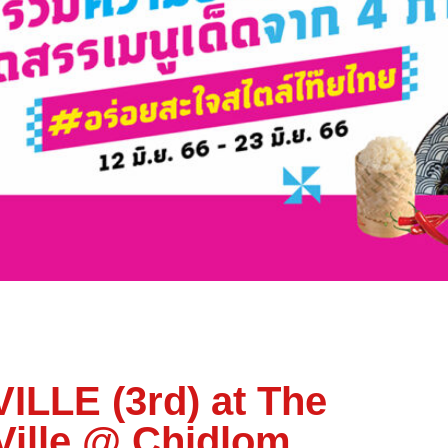
ILLE (3rd) at The
Ville @ Chidlom