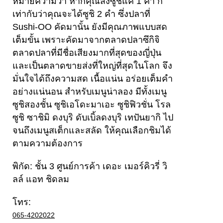
หมายความว่า หากคุณสั่งซูชิแค่ 1 คำ ก็
เท่ากับว่าคุณจะได้ซูชิ 2 คำ ซึ่งปลาที่
Sushi-OO คัดมานั้น ยังมีคุณภาพแบบสด
เต็มขั้น เพราะคัดมาจากตลาดปลาซึกิจิ
ตลาดปลาที่มีชื่อเสียงมากที่สุดของญี่ปุ่น
และเป็นตลาดขายส่งที่ใหญ่ที่สุดในโลก จึง
มั่นใจได้ถึงความสด เนื้อแน่น อร่อยเต็มคำ
อย่างแน่นอน สำหรับเมนูน่าลอง มีทั้งเมนู
ซูชิสองชั้น ซูชิเอโดะมาเอะ ซูชิฟิวชั่น โรล
ซูชิ ซาชิมิ ดงบุริ ดับเบิ้ลดงบุริ เทปันยากิ ไป
จนถึงเมนูสเต็กและสลัด ให้คุณเลือกชิมได้
ตามความต้องการ
พิกัด: ชั้น 3 ศูนย์การค้า เดอะ เมอร์คิวรี่ วิ
ลล์ แอท ชิดลม
โทร:
065-4202022